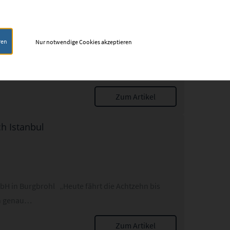
ren
Nur notwendige Cookies akzeptieren
 15. November. Rügen als größtes deutsches Eiland
Zum Artikel
ch Istanbul
bH in Burgbrohl „Heute fährt die Achtzehn bis
 in genau…
Zum Artikel