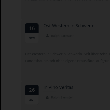
Ost-Western in Schwerin
16
Ralph Barnstein
2024
NOV
Ost-Western in Schwerin Schwerin. Seit über zehn J
Landeshauptstadt ohne eigene Braustätte. Aufg
In Vino Veritas
26
Ralph Barnstein
2024
OKT