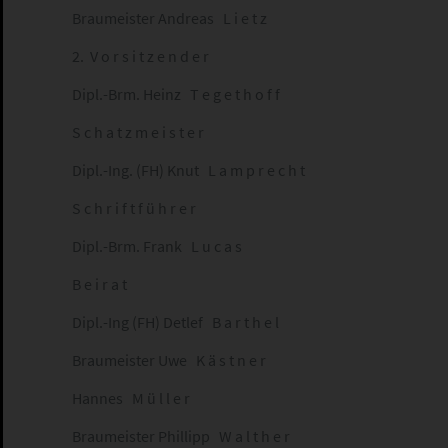
Braumeister Andreas L i e t z
2. V o r s i t z e n d e r
Dipl.-Brm. Heinz T e g e t h o f f
S c h a t z m e i s t e r
Dipl.-Ing. (FH) Knut L a m p r e c h t
S c h r i f t f ü h r e r
Dipl.-Brm. Frank L u c a s
B e i r a t
Dipl.-Ing (FH) Detlef B a r t h e l
Braumeister Uwe K ä s t n e r
Hannes M ü l l e r
Braumeister Phillipp W a l t h e r