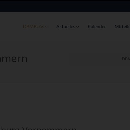
DBMB e.V.
Aktuelles
Kalender
Mitteil
mmern
DBM
enburg-Vorpommern