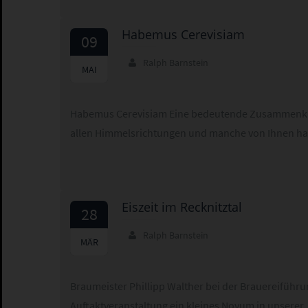
Habemus Cerevisiam
09
Ralph Barnstein
2025
MAI
Habemus Cerevisiam Eine bedeutende Zusammenkun
allen Himmelsrichtungen und manche von Ihnen h
Eiszeit im Recknitztal
28
Ralph Barnstein
2025
MÄR
Braumeister Phillipp Walther bei der Brauereiführun
Auftaktveranstaltung ein kleines Novum in unsere