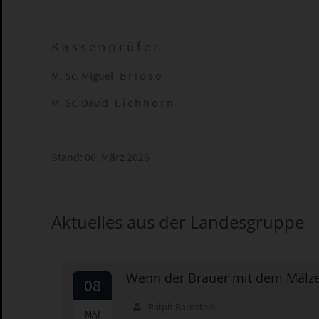
K a s s e n p r ü f e r
M. Sc. Miguel B r i o s o
M. Sc. David E i c h h o r n
Stand: 06. März 2026
Aktuelles aus der Landesgruppe
Wenn der Brauer mit dem Mälz
08
Ralph Barnstein
2026
MAI