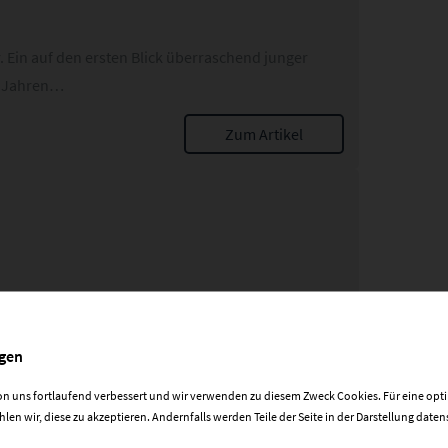
 Ein auf den ersten Blick überraschend junger
er Jahren…
Zum Artikel
nen Vereinsarbeit mehr ist als Formalie. In Lübz
mmer…
ngen
Zum Artikel
on uns fortlaufend verbessert und wir verwenden zu diesem Zweck Cookies. Für eine opt
en wir, diese zu akzeptieren. Andernfalls werden Teile der Seite in der Darstellung dat