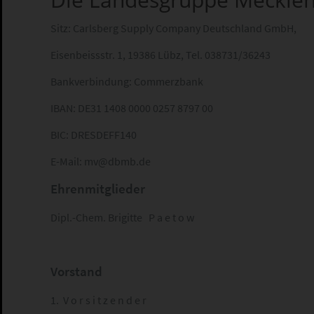
Sitz: Carlsberg Supply Company Deutschland GmbH,
Eisenbeissstr. 1, 19386 Lübz, Tel. 038731/36243
Bankverbindung: Commerzbank
IBAN: DE31 1408 0000 0257 8797 00
BIC: DRESDEFF140
E-Mail: mv@dbmb.de
Ehrenmitglieder
Dipl.-Chem. Brigitte P a e t o w
Vorstand
1. V o r s i t z e n d e r