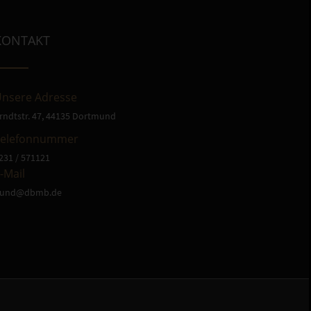
KONTAKT
nsere Adresse
rndtstr. 47, 44135 Dortmund
Telefonnummer
231 / 571121
-Mail
und@dbmb.de