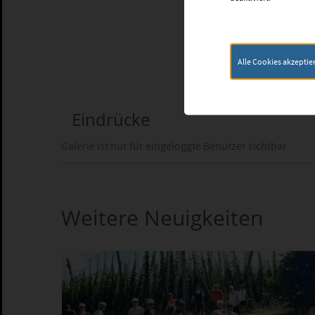
Alle Cookies akzeptie
Eindrücke
Galerie ist nur für eingeloggte Benutzer sichtbar
Weitere Neuigkeiten