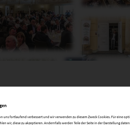
ngen
ie<<
on uns fortlaufend verbessert und wir verwenden zu diesem Zweck Cookies. Für eine opt
en wir, diese zu akzeptieren. Andernfalls werden Teile der Seite in der Darstellung dat