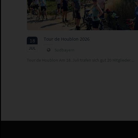
Tour de Houblon 2026
18
2026
JUL
Südbayern
Tour de Houblon Am 18. Juli trafen sich gut 20 Mitglieder…