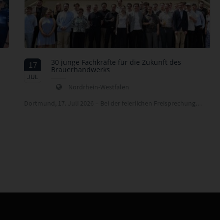
30 junge Fachkräfte für die Zukunft des
17
Brauerhandwerks
2026
JUL
Nordrhein-Westfalen
Dortmund, 17. Juli 2026 – Bei der feierlichen Freisprechung…