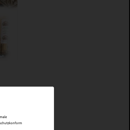
imale
enschutzkonform